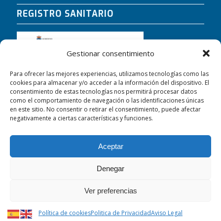
REGISTRO SANITARIO
Gestionar consentimiento
Para ofrecer las mejores experiencias, utilizamos tecnologías como las
cookies para almacenar y/o acceder a la información del dispositivo. El
consentimiento de estas tecnologías nos permitirá procesar datos
como el comportamiento de navegación o las identificaciones únicas
en este sitio. No consentir o retirar el consentimiento, puede afectar
negativamente a ciertas características y funciones.
Aceptar
Denegar
CLÍNICA PIÑAL © Copyright |
Desarrollado por Maremagno
Ver preferencias
Comunicación
Política de cookies (UE)
Accesibilidad
Aviso Legal
Política de cookies
Politica de Privacidad
Aviso Legal
Politica de Privacidad