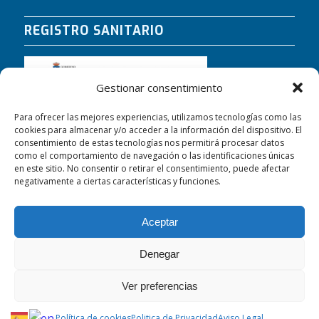
REGISTRO SANITARIO
Gestionar consentimiento
Para ofrecer las mejores experiencias, utilizamos tecnologías como las
cookies para almacenar y/o acceder a la información del dispositivo. El
consentimiento de estas tecnologías nos permitirá procesar datos
como el comportamiento de navegación o las identificaciones únicas
en este sitio. No consentir o retirar el consentimiento, puede afectar
negativamente a ciertas características y funciones.
Aceptar
Denegar
CLÍNICA PIÑAL © Copyright |
Desarrollado por Maremagno
Ver preferencias
Comunicación
Política de cookies (UE)
Accesibilidad
Aviso Legal
Política de cookies
Politica de Privacidad
Aviso Legal