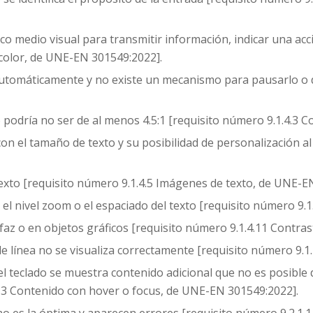
co medio visual para transmitir información, indicar una ac
 color, de UNE-EN 301549:2022].
tomáticamente y no existe un mecanismo para pausarlo o de
o podría no ser de al menos 4.5:1 [requisito número 9.1.4.3
on el tamaño de texto y su posibilidad de personalización a
xto [requisito número 9.1.4.5 Imágenes de texto, de UNE-E
, el nivel zoom o el espaciado del texto [requisito número 9.
faz o en objetos gráficos [requisito número 9.1.4.11 Contra
 de línea no se visualiza correctamente [requisito número 9.
l teclado se muestra contenido adicional que no es posible 
.13 Contenido con hover o focus, de UNE-EN 301549:2022].