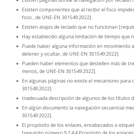
Existen páginas donde la navegación por teclado 
Existen componentes que al recibir el foco impiden
foco , de UNE-EN 301549:2022].
Existen atajos de teclado que no funcionan [requi
Hay establecido alguna limitación de tiempo que 
Puede haber alguna información en movimiento aut
detener y ocultar, de UNE-EN 301549:2022].
Pueden haber elementos que destellen más de tres
menos, de UNE-EN 301549:2022].
En algunas páginas no existe el mecanismo para o
301549:2022].
Inadecuada descripción de algunos de los títulos 
En algún documento la navegación secuencial medi
301549:2022].
El propósito de los enlaces, encabezados o etique
[requisito número 9.2.4.4 Propósito de los enlace