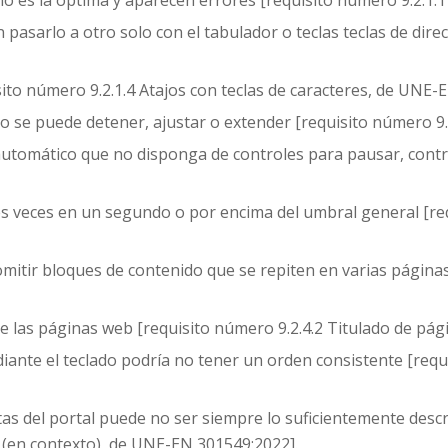
no es la óptima y aparecen errores [requisito número 9.2.1.
 pasarlo a otro solo con el tabulador o teclas teclas de dire
sito número 9.2.1.4 Atajos con teclas de caracteres, de UNE-
no se puede detener, ajustar o extender [requisito número 9
omático que no disponga de controles para pausar, control
 veces en un segundo o por encima del umbral general [requ
mitir bloques de contenido que se repiten en varias páginas
de las páginas web [requisito número 9.2.4.2 Titulado de pá
ante el teclado podría no tener un orden consistente [requ
tas del portal puede no ser siempre lo suficientemente descr
s (en contexto), de UNE-EN 301549:2022].