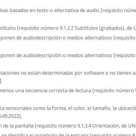
as basadas en texto o alternativa de audio [requisito núme
tulos [requisito número 9.1.2.2 Subtítulos (grabados), de
ponen de audiodescripción o medios alternativos [requisito
sponen de audiodescripción o medios alternativos [requisito
elaciones no están determinadas por software o no tienen al
.
enos una secuencia correcta de lectura [requisito número 9.
a sensoriales como la forma, el color, el tamaño, la ubicació
549:2022].
n de la pantalla [requisito número 9.1.3.4 Orientación, de U
se identifica el propósito de la entrada [requisito número 9.