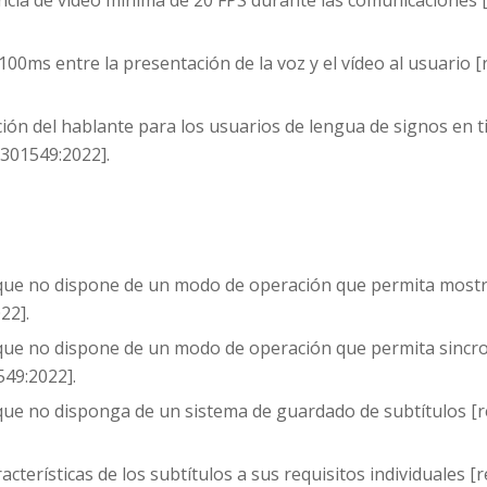
ncia de video mínima de 20 FPS durante las comunicaciones [
00ms entre la presentación de la voz y el vídeo al usuario [
ión del hablante para los usuarios de lengua de signos en ti
301549:2022].
 que no dispone de un modo de operación que permita mostrar
22].
 que no dispone de un modo de operación que permita sincron
549:2022].
que no disponga de un sistema de guardado de subtítulos [re
cterísticas de los subtítulos a sus requisitos individuales [r