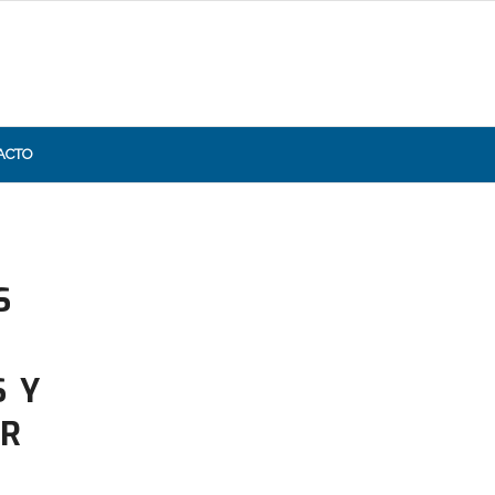
ACTO
S
S Y
ER