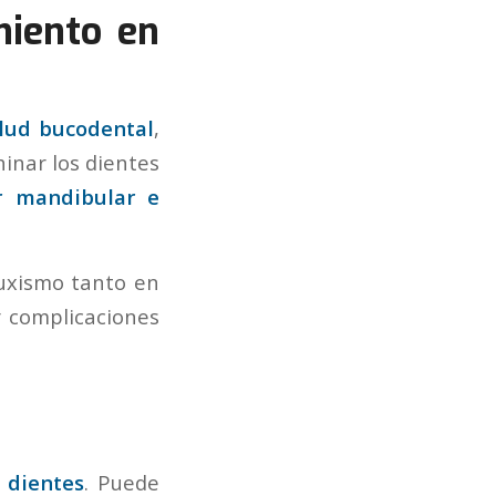
miento en
alud bucodental
,
inar los dientes
r mandibular e
uxismo tanto en
r complicaciones
s dientes
. Puede