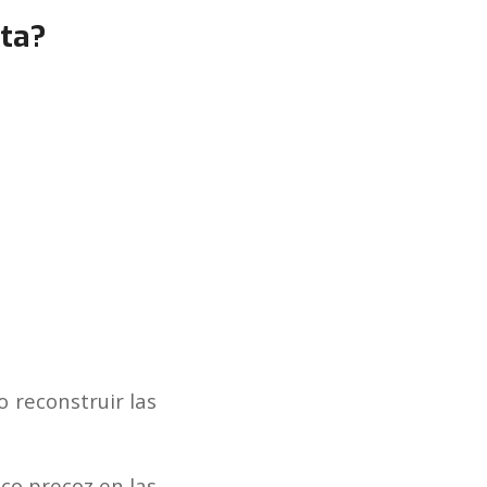
ata?
 reconstruir las
ico precoz en las