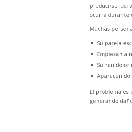
producirse dur
ocurra durante 
Muchas persona
Su pareja esc
Empiezan a n
Sufren dolor 
Aparecen dol
El problema es q
generando daños
.