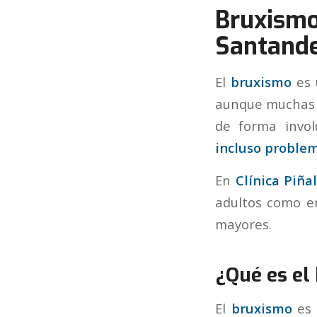
Bruxismo
Santand
El
bruxismo
es 
aunque muchas p
de forma invo
incluso proble
En
Clínica Piña
adultos como en
mayores.
¿Qué es el
El
bruxismo
es 