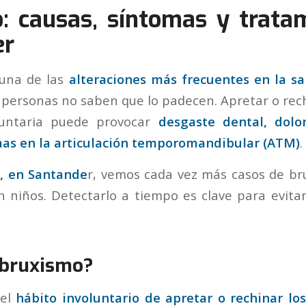
: causas, síntomas y trata
er
una de las
alteraciones más frecuentes en la s
ersonas no saben que lo padecen. Apretar o rech
luntaria puede provocar
desgaste dental, dolo
mas en la articulación temporomandibular (ATM)
.
l, en Santande
r, vemos cada vez más casos de br
 niños. Detectarlo a tiempo es clave para evita
 bruxismo?
el
hábito involuntario de apretar o rechinar lo